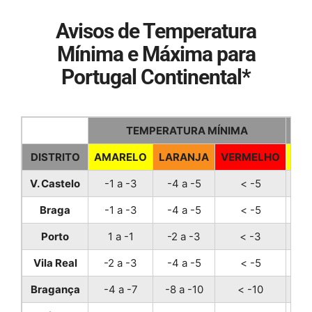
Avisos de Temperatura
Mínima e Máxima para
Portugal Continental*
TEMPERATURA MÍNIMA
DISTRITO
AMARELO
LARANJA
VERMELHO
AM
V. Castelo
-1 a -3
-4 a -5
< -5
32
Braga
-1 a -3
-4 a -5
< -5
34
Porto
1 a -1
-2 a -3
< -3
32
Vila Real
-2 a -3
-4 a -5
< -5
34
Bragança
-4 a -7
-8 a -10
< -10
34