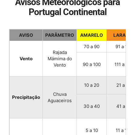
Avisos Meteorológicos para
Portugal Continental
AVISO
PARÂMETRO
AMARELO
LARANJA
70 a 90
91 a 130
Rajada
Mámima do
Vento
90 a 100
111 a 130
Vento
10 a 20
21 a 40
Chuva
Precipitação
Aguaceiros
30 a 40
41 a 60
5 a 10
11 a 100