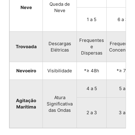
Queda de
Neve
Neve
1 a 5
6 a 30
Frequentes
Descargas
Frequentes
e
Trovoada
Elétricas
Concentrad
Dispersas
Nevoeiro
Visibilidade
*≥ 48h
*≥ 72h
4 a 5
5 a 7
Atura
Agitação
Significativa
Marítima
das Ondas
2 a 3
3 a 5