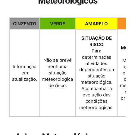
Meteorológicos
CINZENTO
VERDE
AMARELO
LAR
SITUAÇÃO DE
R
RISCO
MODE
Para
ELE
determinadas
Não se prevê
Mante
atividades
nenhuma
Informação
corr
dependentes da
situação
em
evolu
situação
meteorológica
atualização.
con-
meteorológica.
de risco.
meteor
Acompanhar a
e se
evolução das
orient
condições
A
meteorológicas.